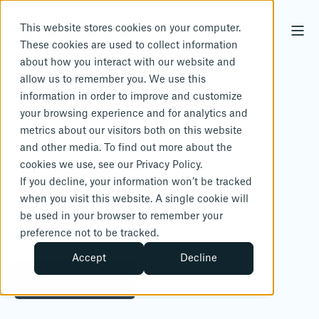
This website stores cookies on your computer.
These cookies are used to collect information
about how you interact with our website and
IHM Services
Ship Recycling Supervision
allow us to remember you. We use this
information in order to improve and customize
your browsing experience and for analytics and
metrics about our visitors both on this website
シップリサイクリ
and other media. To find out more about the
cookies we use, see our Privacy Policy.
ング監督
If you decline, your information won’t be tracked
when you visit this website. A single cookie will
be used in your browser to remember your
人、環境、そしてあなたのビジネスを守ります。
preference not to be tracked.
Accept
Decline
専門家に相談する