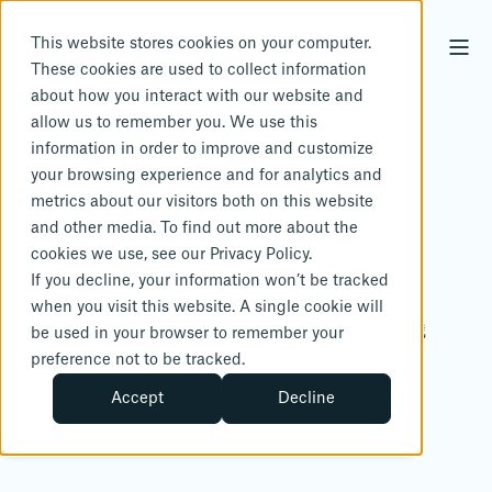
This website stores cookies on your computer.
These cookies are used to collect information
about how you interact with our website and
allow us to remember you. We use this
information in order to improve and customize
your browsing experience and for analytics and
私たちのストーリ
metrics about our visitors both on this website
and other media. To find out more about the
ー
cookies we use, see our Privacy Policy.
If you decline, your information won’t be tracked
when you visit this website. A single cookie will
海事ソリューションにおけるグローバルな専門知識
be used in your browser to remember your
preference not to be tracked.
と革新
Accept
Decline