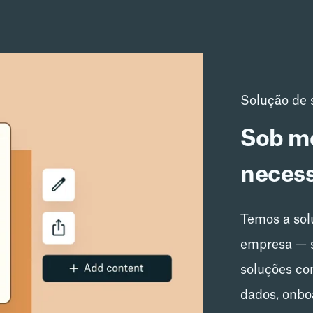
Solução de s
Sob me
neces
Temos a sol
empresa — s
soluções co
dados, onb