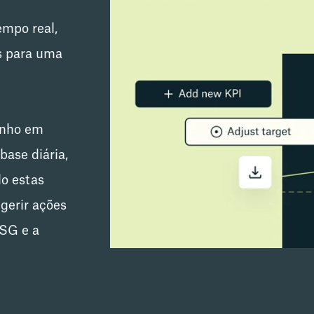
empo real,
s para uma
enho em
ase diária,
do estas
gerir ações
SG e a