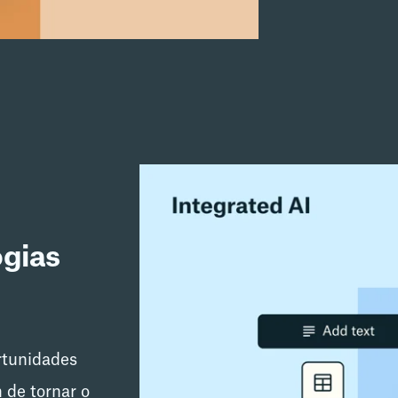
ogias
rtunidades
m de tornar o