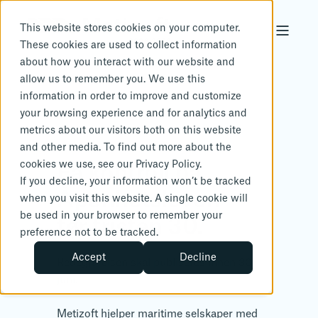
This website stores cookies on your computer.
These cookies are used to collect information
about how you interact with our website and
allow us to remember you. We use this
information in order to improve and customize
your browsing experience and for analytics and
metrics about our visitors both on this website
and other media. To find out more about the
cookies we use, see our Privacy Policy.
Få kontroll på
If you decline, your information won’t be tracked
Åpenhetsloven
when you visit this website. A single cookie will
be used in your browser to remember your
før fristen
3
0
.
j
u
n
|
preference not to be tracked.
Accept
Decline
Redegjørelsen skal publiseres innen 30.
juni.
Metizoft hjelper maritime selskaper med